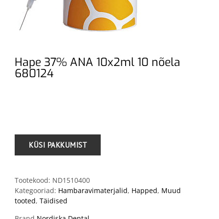
Hape 37% ANA 10x2ml 10 nõela
680124
.
Tootekood:
ND1510400
Kategooriad:
Hambaravimaterjalid
,
Happed
,
Muud
tooted
,
Täidised
Brand
Nordiska Dental