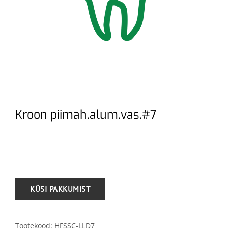
Kroon piimah.alum.vas.#7
.
Tootekood:
HFSSC-LLD7