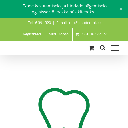
E-poe kasutamiseks ja hindade nägemiseks
+
logi sisse või hakka püsikliendks.
Skip
Tel.: 6 391 320
|
E-mail: info@dabdental.ee
to
content
Registreeri
Minu konto
OSTUKORV