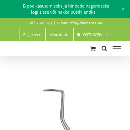
E-poe kasutamiseks ja hindade nägemiseks
+
logi sisse või hakka püsikliendks.
Skip
Tel.: 6 391 320
|
E-mail: info@dabdental.ee
to
content
Registreeri
Minu konto
OSTUKORV