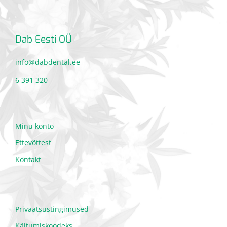
Dab Eesti OÜ
info@dabdental.ee
6 391 320
Minu konto
Ettevõttest
Kontakt
Privaatsustingimused
Käitumiskoodeks