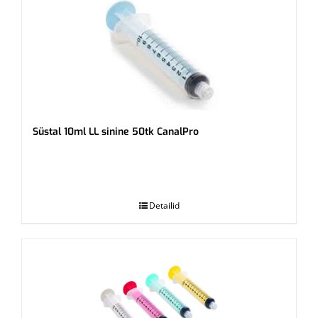
Süstal 10ml LL sinine 50tk CanalPro
.
Detailid