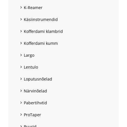
K-Reamer
Käsiinstrumendid
Kofferdami klambrid
Kofferdami kumm
Largo
Lentulo
Loputusnõelad
Närvinõelad
Pabertihvtid
ProTaper
Puurid