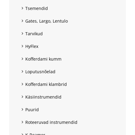
Tsemendid
Gates, Largo, Lentulo
Tarvikud
HyFlex
Kofferdami kumm
Loputusnõelad
Kofferdami klambrid
Käsiinstrumendid
Puurid
Roteeruvad instrumendid
K-Reamer