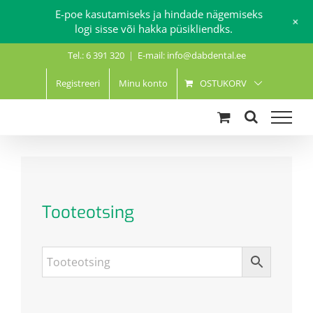
E-poe kasutamiseks ja hindade nägemiseks
+
logi sisse või hakka püsikliendks.
Skip
Tel.: 6 391 320
|
E-mail: info@dabdental.ee
to
content
Registreeri
Minu konto
OSTUKORV
Tooteotsing