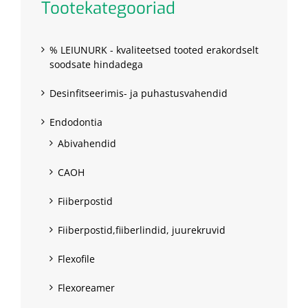
Tootekategooriad
% LEIUNURK - kvaliteetsed tooted erakordselt
soodsate hindadega
Desinfitseerimis- ja puhastusvahendid
Endodontia
Abivahendid
CAOH
Fiiberpostid
Fiiberpostid,fiiberlindid, juurekruvid
Flexofile
Flexoreamer