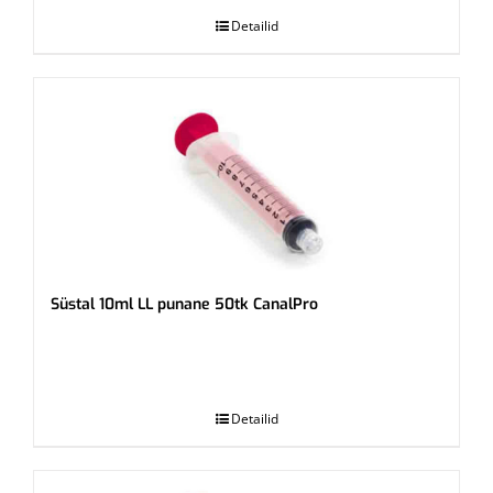
Detailid
Süstal 10ml LL punane 50tk CanalPro
.
Detailid