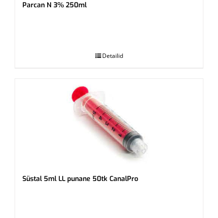
Parcan N 3% 250ml
.
Detailid
Süstal 5ml LL punane 50tk CanalPro
.