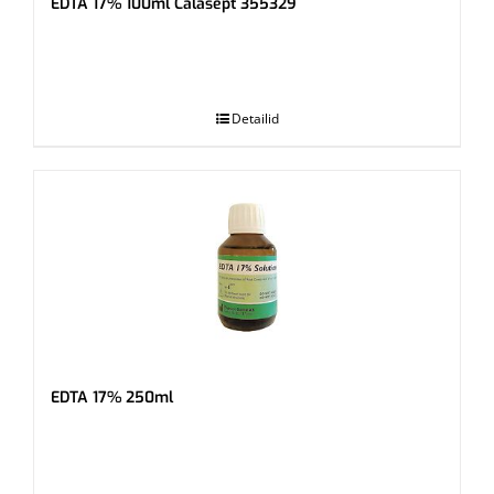
EDTA 17% 100ml Calasept 355329
.
Detailid
EDTA 17% 250ml
.