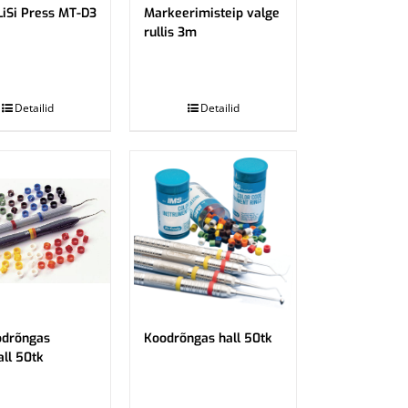
 LiSi Press MT-D3
Markeerimisteip valge
rullis 3m
.
Detailid
Detailid
odrõngas
Koodrõngas hall 50tk
ll 50tk
.