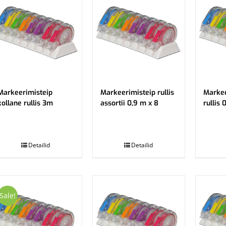
Markeerimisteip
Markeerimisteip rullis
Markee
kollane rullis 3m
assortii 0,9 m x 8
rullis 
.
.
Detailid
Detailid
Sale!