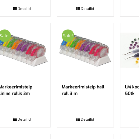
Detailid
Detailid
Sale!
Sale!
Markeerimisteip
Markeerimisteip hall
LM koo
sinine rullis 3m
rull 3 m
50tk
.
.
Detailid
Detailid