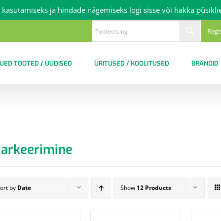
 kasutamiseks ja hindade nägemiseks logi sisse või hakka püsikli
Regi
UED TOOTED / UUDISED
ÜRITUSED / KOOLITUSED
BRÄNDID
arkeerimine
ort by
Date
Show
12 Products