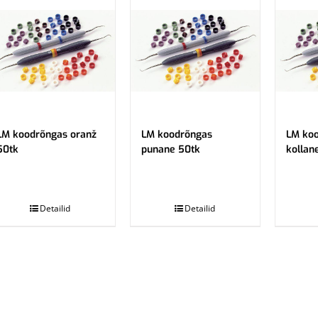
LM koodrõngas oranž
LM koodrõngas
LM ko
50tk
punane 50tk
kollan
.
.
Detailid
Detailid