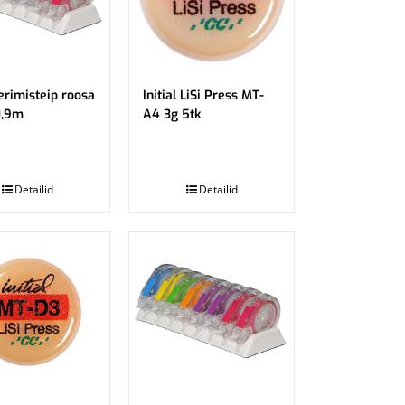
rimisteip roosa
Initial LiSi Press MT-
0,9m
A4 3g 5tk
.
Detailid
Detailid