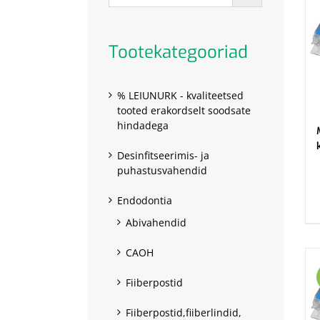
Tootekategooriad
% LEIUNURK - kvaliteetsed
tooted erakordselt soodsate
hindadega
Desinfitseerimis- ja
puhastusvahendid
.
Endodontia
Abivahendid
CAOH
Fiiberpostid
Fiiberpostid,fiiberlindid,