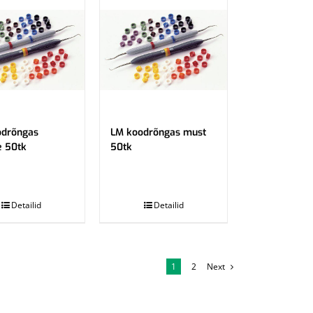
odrõngas
LM koodrõngas must
e 50tk
50tk
.
Detailid
Detailid
1
2
Next