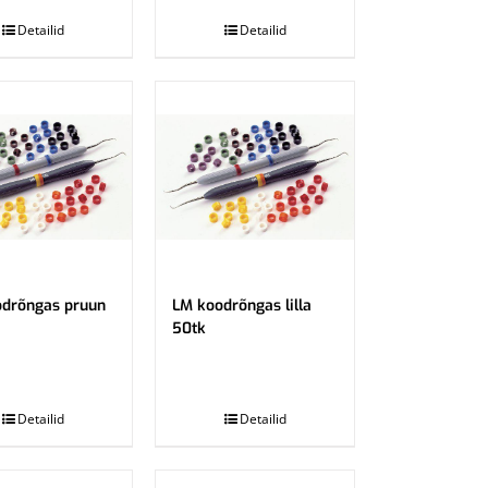
Detailid
Detailid
drõngas pruun
LM koodrõngas lilla
50tk
.
Detailid
Detailid