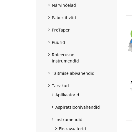
Närvinõelad
Pabertihvtid
ProTaper
Puurid
Roteeruvad
instrumendid
Täitmise abivahendid
Tarvikud
Aplikaatorid
.
Aspiratsioonivahendid
Instrumendid
Ekskavaatorid