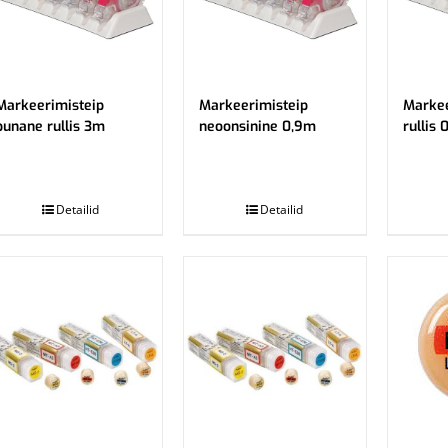
Markeerimisteip
Markeerimisteip
Markee
punane rullis 3m
neoonsinine 0,9m
rullis 
.
.
Detailid
Detailid