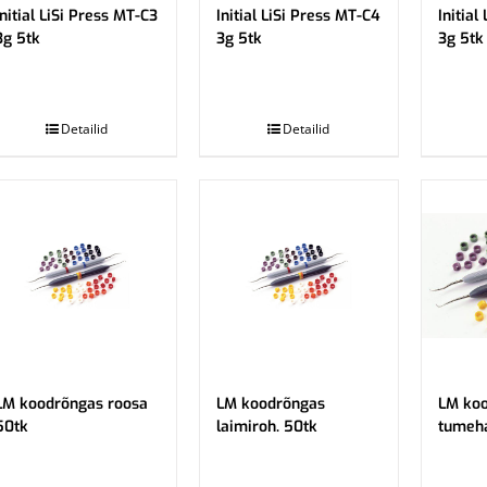
Initial LiSi Press MT-C3
Initial LiSi Press MT-C4
Initial
3g 5tk
3g 5tk
3g 5tk
.
.
Detailid
Detailid
LM koodrõngas roosa
LM koodrõngas
LM ko
50tk
laimiroh. 50tk
tumeha
.
.