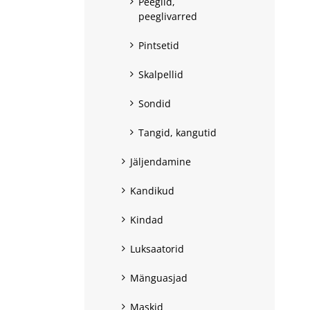
Peeglid,
peeglivarred
Pintsetid
Skalpellid
Sondid
Tangid, kangutid
Jäljendamine
Kandikud
Kindad
Luksaatorid
Mänguasjad
Maskid