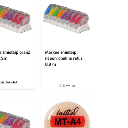
rimisteip oranž
Markeerimisteip
0,9m
neoonroheline rullis
0,9 m
.
Detailid
Detailid