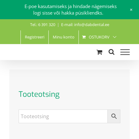
E-poe kasutamiseks ja hindade nägemiseks
+
logi sisse või hakka püsikliendks.
Skip
Tel.: 6 391 320
|
E-mail: info@dabdental.ee
to
content
Registreeri
Minu konto
OSTUKORV
Tooteotsing