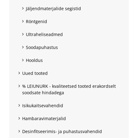
Jäljendmaterjalide segistid
Röntgenid
Ultraheliseadmed
Soodapuhastus
Hooldus
Uued tooted
% LEIUNURK - kvaliteetsed tooted erakordselt
soodsate hindadega
Isikukaitsevahendid
Hambaravimaterjalid
Desinfitseerimis- ja puhastusvahendid