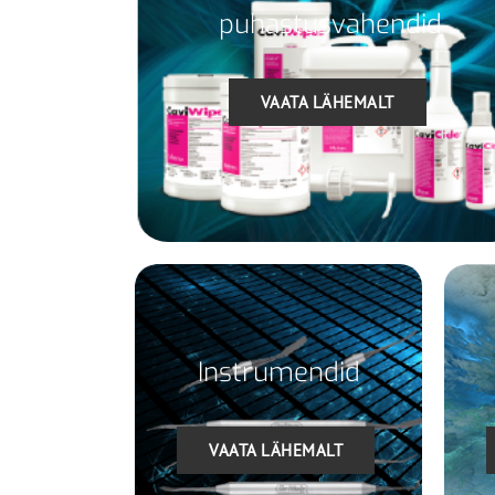
puhastusvahendid
VAATA LÄHEMALT
Instrumendid
VAATA LÄHEMALT