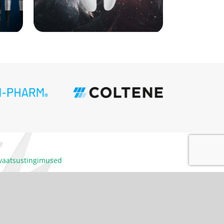
ivaatsustingimused
itumiskoodeks