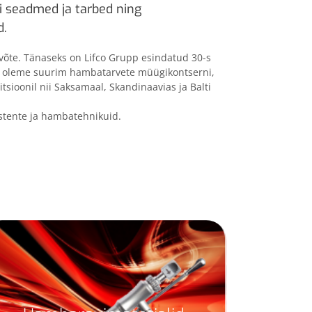
 seadmed ja tarbed ning
d.
võte. Tänaseks on Lifco Grupp esindatud 30-s
os oleme suurim hambatarvete müügikontserni,
tsioonil nii Saksamaal, Skandinaavias ja Balti
stente ja hambatehnikuid.