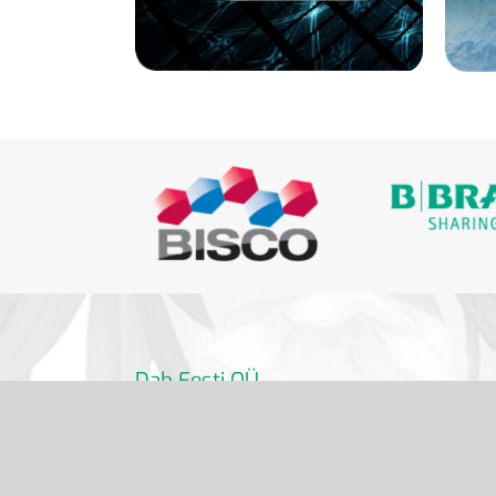
Dab Eesti OÜ
info@dabdental.ee
6 391 320