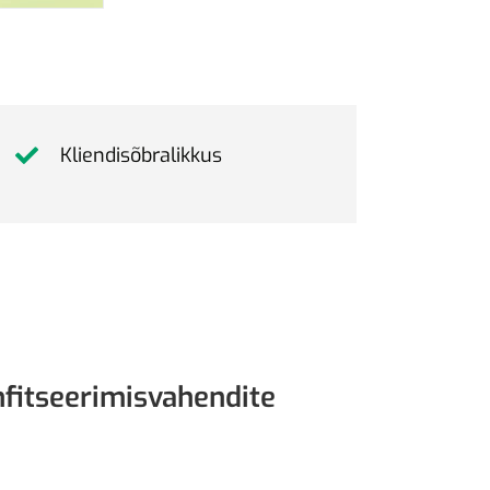
Kliendisõbralikkus
nfitseerimisvahendite