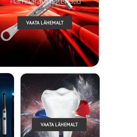
Hambaravimaterjalid
VAATA LÄHEMALT
TopDent
VAATA LÄHEMALT