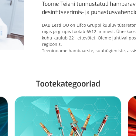
Toome Teieni tunnustatud hambaravi
desinfitseerimis- ja puhastusvahendi
DAB Eesti OÜ on Lifco Gruppi kuuluv tütarette
riigis ja grupis töötab 6512 inimest. Ühesko
kuhu kuulub 221 ettevõtet. Oleme juhtival posi
regioonis.
Teenindame hambaarste, suuhügieniste, assi
Tootekategooriad