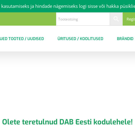
 kasutamiseks ja hindade nägemiseks logi sisse või hakka püsikli
Regi
UED TOOTED / UUDISED
ÜRITUSED / KOOLITUSED
BRÄNDID
Olete teretulnud DAB Eesti kodulehele!