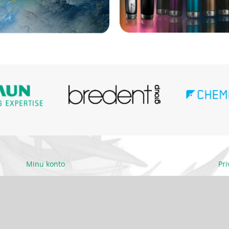
Minu konto
Pr
Ettevõttest
Kä
Kontakt