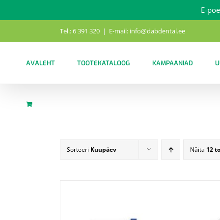
E-poe
Skip
Tel.: 6 391 320
|
E-mail: info@dabdental.ee
to
content
AVALEHT
TOOTEKATALOOG
KAMPAANIAD
U
Sorteeri
Kuupäev
Näita
12 t