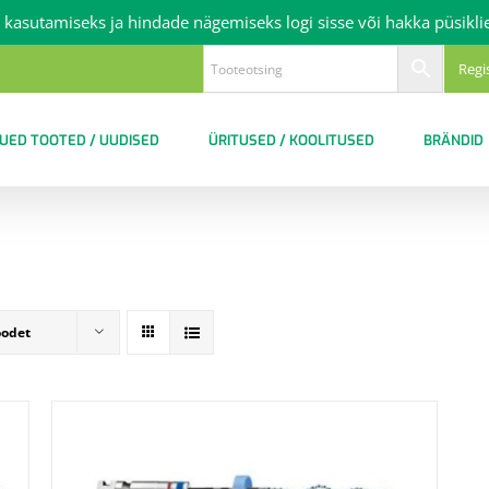
 kasutamiseks ja hindade nägemiseks logi sisse või hakka püsikli
Regi
UED TOOTED / UUDISED
ÜRITUSED / KOOLITUSED
BRÄNDID
oodet