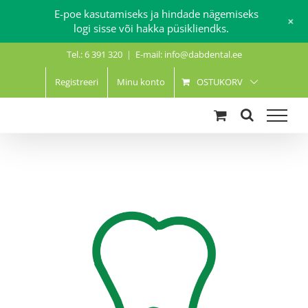
E-poe kasutamiseks ja hindade nägemiseks
+
logi sisse või hakka püsikliendks.
Skip
Tel.: 6 391 320
|
E-mail: info@dabdental.ee
to
content
Registreeri
Minu konto
OSTUKORV