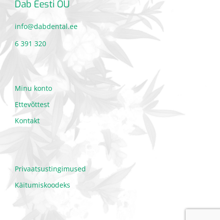
Dab Eesti OÜ
info@dabdental.ee
6 391 320
Minu konto
Ettevõttest
Kontakt
Privaatsustingimused
Käitumiskoodeks