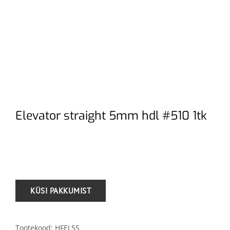
Elevator straight 5mm hdl #510 1tk
.
Tootekood:
HFEL5S