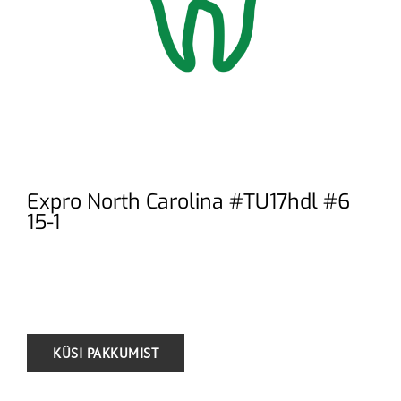
Expro North Carolina #TU17hdl #6
15-1
.