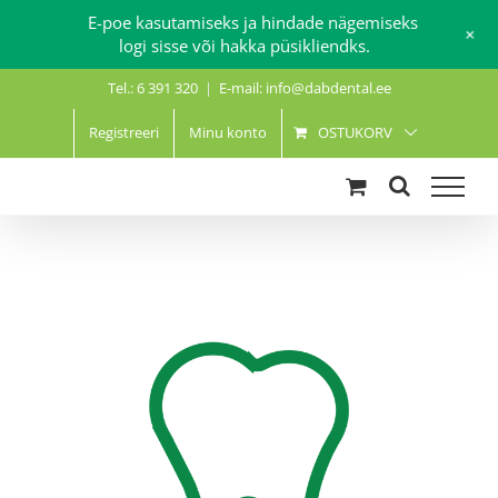
E-poe kasutamiseks ja hindade nägemiseks
+
logi sisse või hakka püsikliendks.
Skip
Tel.: 6 391 320
|
E-mail: info@dabdental.ee
to
content
Registreeri
Minu konto
OSTUKORV