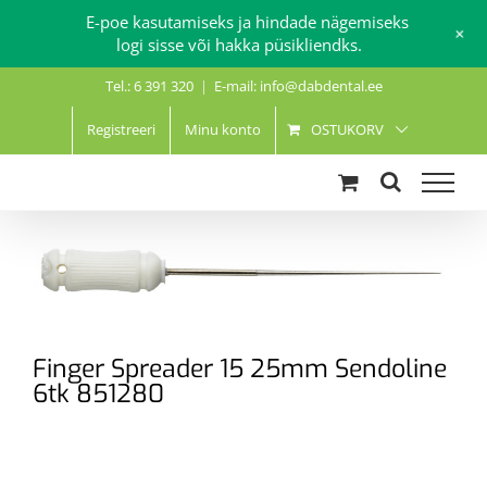
E-poe kasutamiseks ja hindade nägemiseks
+
logi sisse või hakka püsikliendks.
Skip
Tel.: 6 391 320
|
E-mail: info@dabdental.ee
to
content
Registreeri
Minu konto
OSTUKORV
Finger Spreader 15 25mm Sendoline
6tk 851280
.