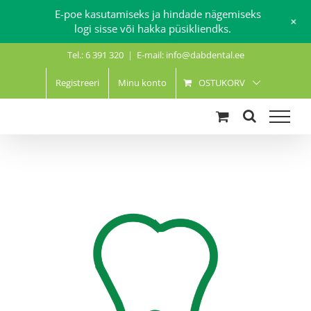
E-poe kasutamiseks ja hindade nägemiseks
+
logi sisse või hakka püsikliendks.
Skip
Tel.: 6 391 320
|
E-mail: info@dabdental.ee
to
content
Registreeri
Minu konto
OSTUKORV