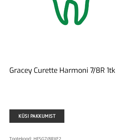
Gracey Curette Harmoni 7/8R 1tk
.
Tootekood:
HFSG7/8RXE2