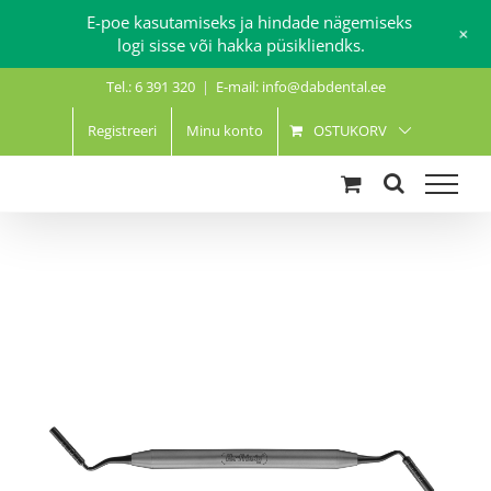
E-poe kasutamiseks ja hindade nägemiseks
+
logi sisse või hakka püsikliendks.
Skip
Tel.: 6 391 320
|
E-mail: info@dabdental.ee
to
content
Registreeri
Minu konto
OSTUKORV