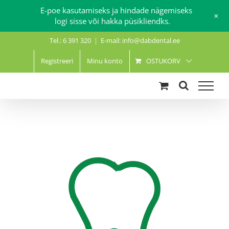
E-poe kasutamiseks ja hindade nägemiseks
+
logi sisse või hakka püsikliendks.
Skip
Tel.: 6 391 320
|
E-mail: info@dabdental.ee
to
content
Registreeri
Minu konto
OSTUKORV