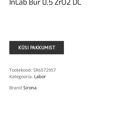
InLab Bur 0,5 ZrO2 DC
.
Tootekood:
SR6572957
Kategooria:
Labor
Brand
Sirona