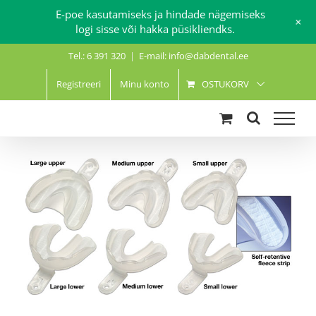
E-poe kasutamiseks ja hindade nägemiseks
+
logi sisse või hakka püsikliendks.
Skip
Tel.: 6 391 320
|
E-mail: info@dabdental.ee
to
content
Registreeri
Minu konto
OSTUKORV