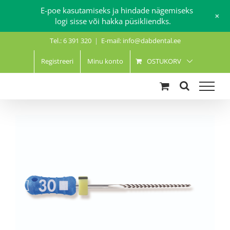
E-poe kasutamiseks ja hindade nägemiseks
+
logi sisse või hakka püsikliendks.
Skip
Tel.: 6 391 320
|
E-mail: info@dabdental.ee
to
content
Registreeri
Minu konto
OSTUKORV