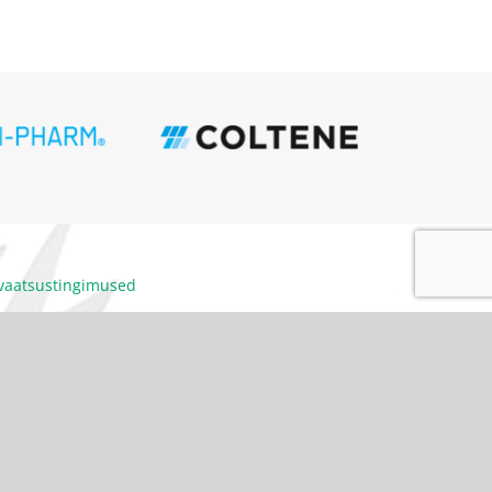
ivaatsustingimused
itumiskoodeks