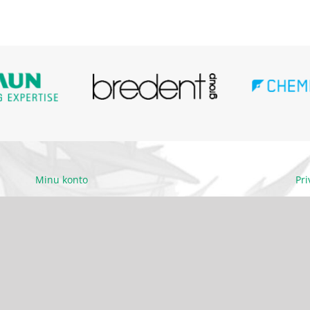
Minu konto
Pr
Ettevõttest
Kä
Kontakt