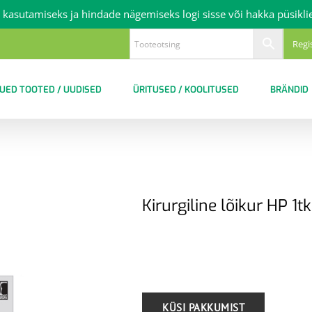
 kasutamiseks ja hindade nägemiseks logi sisse või hakka püsikli
Regi
UED TOOTED / UUDISED
ÜRITUSED / KOOLITUSED
BRÄNDID
Kirurgiline lõikur HP 1tk
.