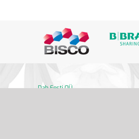
Dab Eesti OÜ
info@dabdental.ee
6 391 320