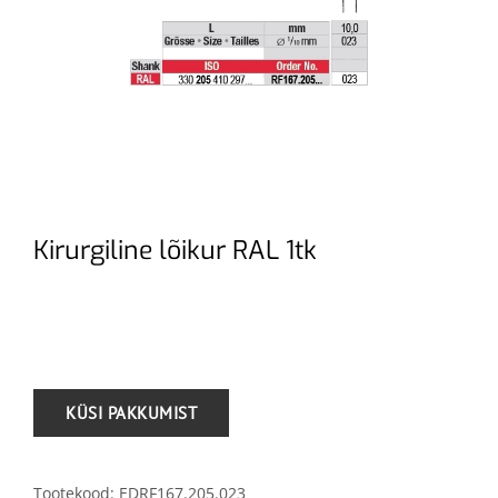
Kirurgiline lõikur RAL 1tk
.
Tootekood:
EDRF167.205.023