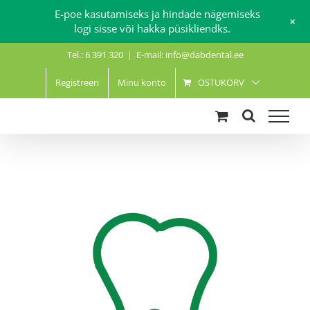
E-poe kasutamiseks ja hindade nägemiseks
+
logi sisse või hakka püsikliendks.
Skip
Tel.: 6 391 320
|
E-mail: info@dabdental.ee
to
content
Registreeri
Minu konto
OSTUKORV