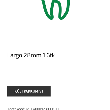
Largo 28mm 1 6tk
.
Tootekood:
MLFA000923000100