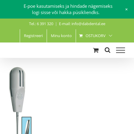
E-poe kasutamiseks ja hindade nägemiseks
+
logi sisse või hakka püsikliendks.
Skip
Tel.: 6 391 320
|
E-mail: info@dabdental.ee
to
content
Registreeri
Minu konto
OSTUKORV