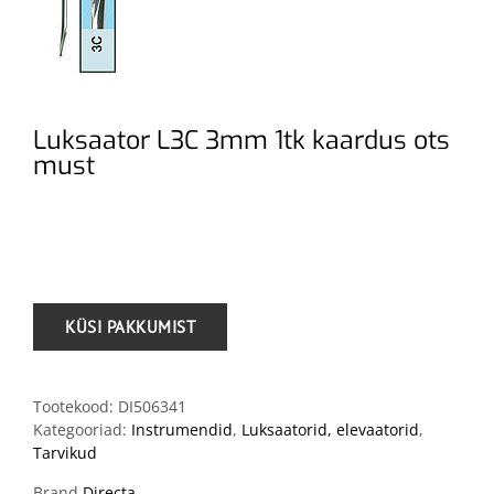
Luksaator L3C 3mm 1tk kaardus ots
must
.
Tootekood:
DI506341
Kategooriad:
Instrumendid
,
Luksaatorid, elevaatorid
,
Tarvikud
Brand
Directa