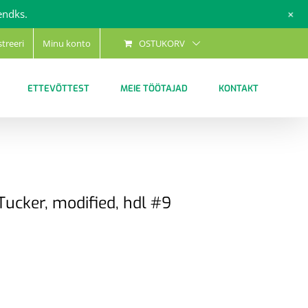
+
endks.
streeri
Minu konto
OSTUKORV
ETTEVÕTTEST
MEIE TÖÖTAJAD
KONTAKT
ucker, modified, hdl #9