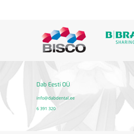
Dab Eesti OÜ
info@dabdental.ee
6 391 320