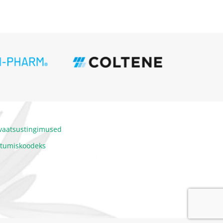
ivaatsustingimused
itumiskoodeks