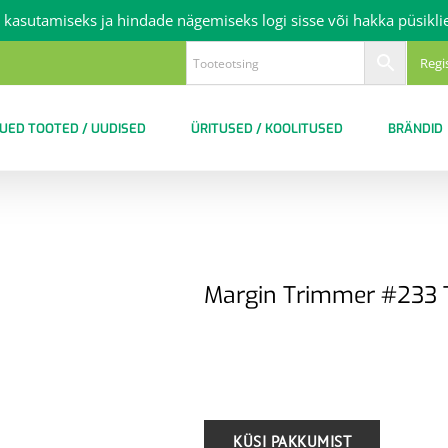
 kasutamiseks ja hindade nägemiseks logi sisse või hakka püsikli
Regi
UED TOOTED / UUDISED
ÜRITUSED / KOOLITUSED
BRÄNDID
Margin Trimmer #233 T
.