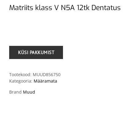
Matriits klass V N5A 12tk Dentatus
.
Tootekood:
MUUD856750
Kategooria:
Määramata
Brand
Muud