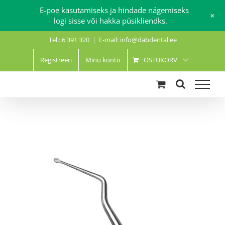
E-poe kasutamiseks ja hindade nägemiseks
+
logi sisse või hakka püsikliendks.
Skip
Tel.: 6 391 320
|
E-mail: info@dabdental.ee
to
content
Registreeri
Minu konto
OSTUKORV