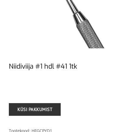
Niidiviija #1 hdl #41 1tk
.
Tootekood:
HFGCPYD1