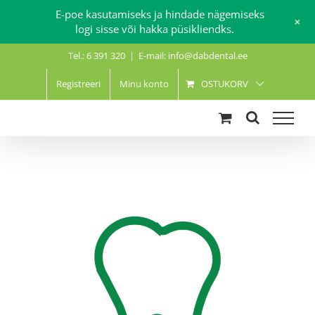
E-poe kasutamiseks ja hindade nägemiseks
+
logi sisse või hakka püsikliendks.
Skip
Tel.: 6 391 320
|
E-mail: info@dabdental.ee
to
content
Registreeri
Minu konto
OSTUKORV