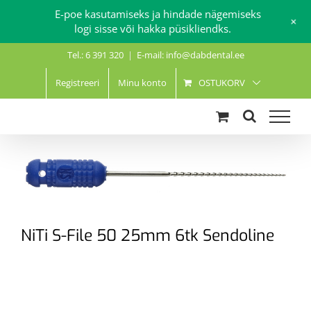
E-poe kasutamiseks ja hindade nägemiseks
+
logi sisse või hakka püsikliendks.
Skip
Tel.: 6 391 320
|
E-mail: info@dabdental.ee
to
content
Registreeri
Minu konto
OSTUKORV
NiTi S-File 50 25mm 6tk Sendoline
.