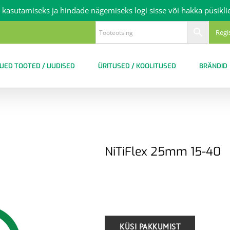
 kasutamiseks ja hindade nägemiseks logi sisse või hakka püsikli
Regi
UED TOOTED / UUDISED
ÜRITUSED / KOOLITUSED
BRÄNDID
NiTiFlex 25mm 15-40
.