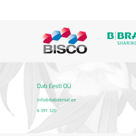
Dab Eesti OÜ
info@dabdental.ee
6 391 320