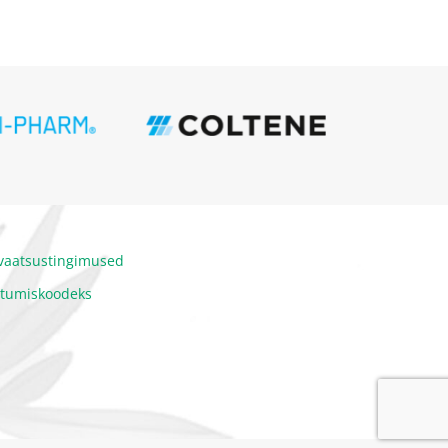
ivaatsustingimused
itumiskoodeks