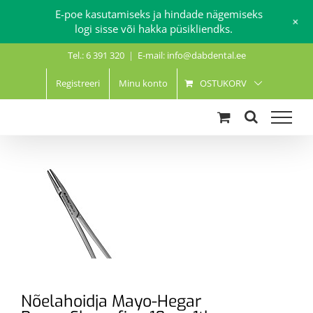
E-poe kasutamiseks ja hindade nägemiseks
+
logi sisse või hakka püsikliendks.
Skip
Tel.: 6 391 320
|
E-mail: info@dabdental.ee
to
content
Registreeri
Minu konto
OSTUKORV
Nõelahoidja Mayo-Hegar