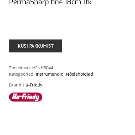
PermaSharp fine 18cm 1tk
.
Tootekood:
HFNH5044
Kategooriad:
Instrumendid
,
Nõelahoidjad
Brand
Hu-Friedy