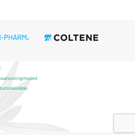
ivaatsustingimused
itumiskoodeks