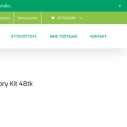
+
endks.
streeri
Minu konto
OSTUKORV
ETTEVÕTTEST
MEIE TÖÖTAJAD
KONTAKT
ry Kit 48tk