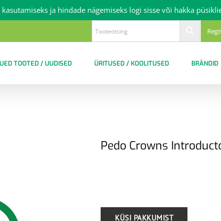
 kasutamiseks ja hindade nägemiseks logi sisse või hakka püsikli
Regi
UED TOOTED / UUDISED
ÜRITUSED / KOOLITUSED
BRÄNDID
Pedo Crowns Introducto
.