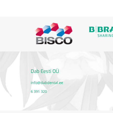
Dab Eesti OÜ
info@dabdental.ee
6 391 320