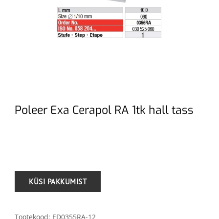
Poleer Exa Cerapol RA 1tk hall tass
.
Tootekood:
ED0355RA-12