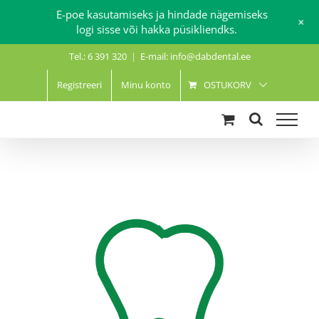
E-poe kasutamiseks ja hindade nägemiseks
+
logi sisse või hakka püsikliendks.
Skip
Tel.: 6 391 320
|
E-mail: info@dabdental.ee
to
content
Registreeri
Minu konto
OSTUKORV