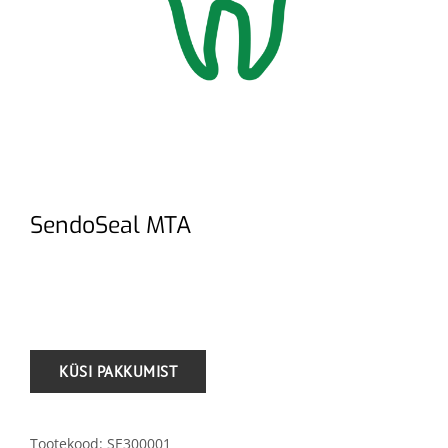
SendoSeal MTA
.
Tootekood:
SE300001