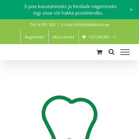
E-poe kasutamiseks ja hindade nägemiseks
+
logi sisse või hakka püsikliendks.
Skip
Tel.: 6 391 320
|
E-mail: info@dabdental.ee
to
content
Registreeri
Minu konto
OSTUKORV