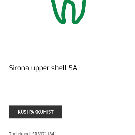
Sirona upper shell SA
.
Tootekood:
SR5971184