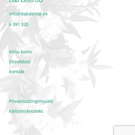
Dab Eesti OÜ
info@dabdental.ee
6 391 320
Minu konto
Ettevõttest
Kontakt
Privaatsustingimused
Käitumiskoodeks