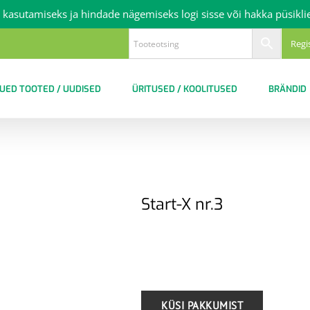
 kasutamiseks ja hindade nägemiseks logi sisse või hakka püsikli
Regi
UED TOOTED / UUDISED
ÜRITUSED / KOOLITUSED
BRÄNDID
Start-X nr.3
.