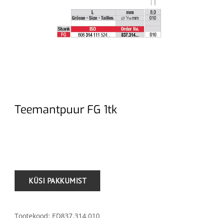
Teemantpuur FG 1tk
.
Tootekood:
ED837.314.010