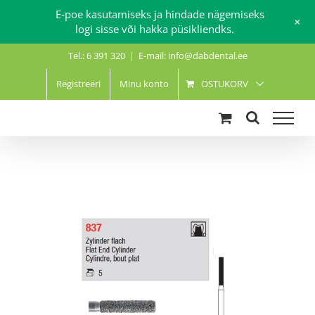
E-poe kasutamiseks ja hindade nägemiseks
+
logi sisse või hakka püsikliendks.
Skip
Tel.: 6 391 320
|
E-mail: info@dabdental.ee
to
content
Registreeri
Minu konto
OSTUKORV