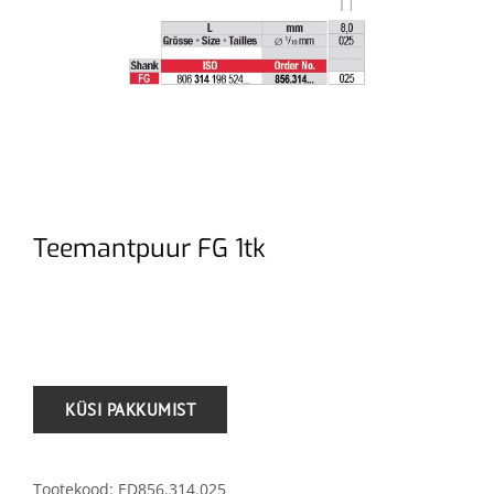
Teemantpuur FG 1tk
.
Tootekood:
ED856.314.025