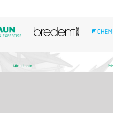
Minu konto
Pr
Ettevõttest
Kä
Kontakt