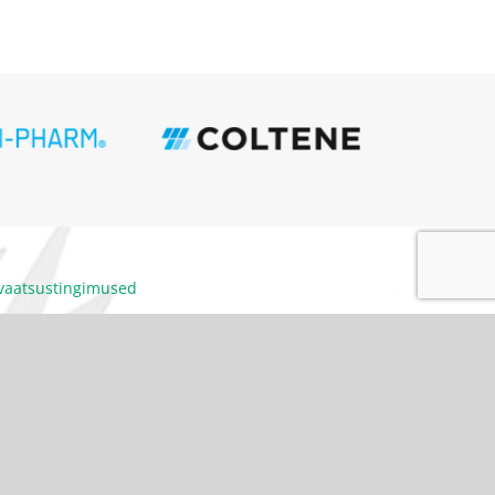
ivaatsustingimused
itumiskoodeks