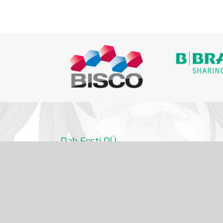
Dab Eesti OÜ
info@dabdental.ee
6 391 320