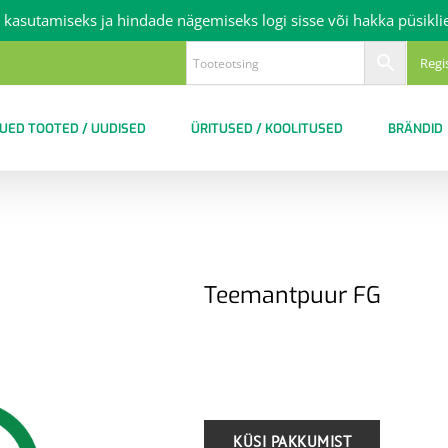
 kasutamiseks ja hindade nägemiseks logi sisse või hakka püsikli
Regi
UED TOOTED / UUDISED
ÜRITUSED / KOOLITUSED
BRÄNDID
Teemantpuur FG
.