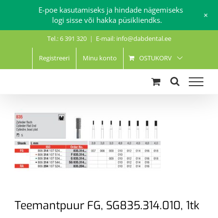
E-poe kasutamiseks ja hindade nägemiseks
+
logi sisse või hakka püsikliendks.
Skip
Tel.: 6 391 320
|
E-mail: info@dabdental.ee
to
content
Registreeri
Minu konto
OSTUKORV
Teemantpuur FG, SG835.314.010, 1tk