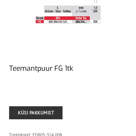
Teemantpuur FG 1tk
.
Tootekood:
ED805.314.008