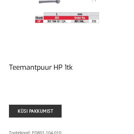
Teemantpuur HP 1tk
.
Tootekood:
ED801.104.010