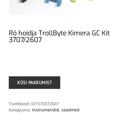
Rö hoidja TrollByte Kimera GC Kit
3707/2607
.
Tootekood:
DI1570372607
Kategooria:
Instrumendid, seadmed