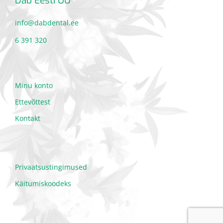
Dab Eesti OÜ
info@dabdental.ee
6 391 320
Minu konto
Ettevõttest
Kontakt
Privaatsustingimused
Käitumiskoodeks