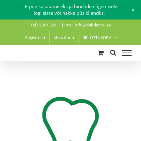
E-poe kasutamiseks ja hindade nägemiseks
+
logi sisse või hakka püsikliendks.
Skip
Tel.: 6 391 320
|
E-mail: info@dabdental.ee
to
content
Registreeri
Minu konto
OSTUKORV