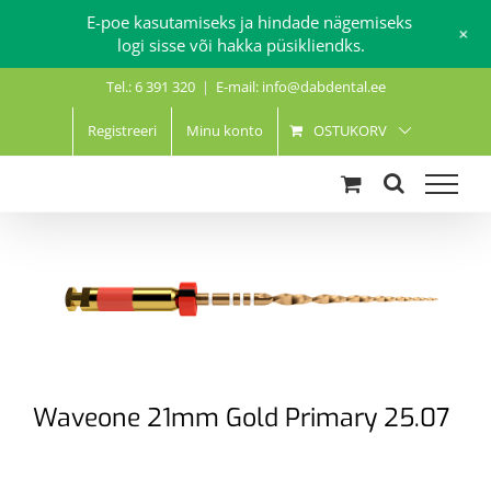
E-poe kasutamiseks ja hindade nägemiseks
+
logi sisse või hakka püsikliendks.
Skip
Tel.: 6 391 320
|
E-mail: info@dabdental.ee
to
content
Registreeri
Minu konto
OSTUKORV
Waveone 21mm Gold Primary 25.07
.