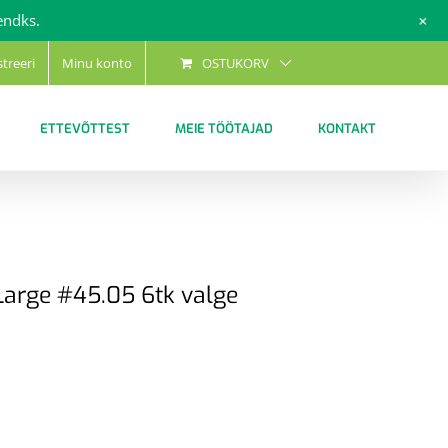
+
endks.
streeri
Minu konto
OSTUKORV
ETTEVÕTTEST
MEIE TÖÖTAJAD
KONTAKT
rge #45.05 6tk valge