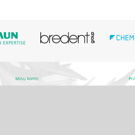
Minu konto
Pr
Ettevõttest
Kä
Kontakt