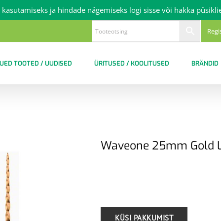
 kasutamiseks ja hindade nägemiseks logi sisse või hakka püsikli
Regi
UED TOOTED / UUDISED
ÜRITUSED / KOOLITUSED
BRÄNDID
Waveone 25mm Gold La
.