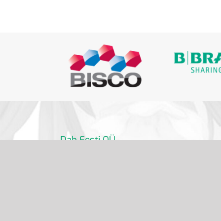
Dab Eesti OÜ
info@dabdental.ee
6 391 320