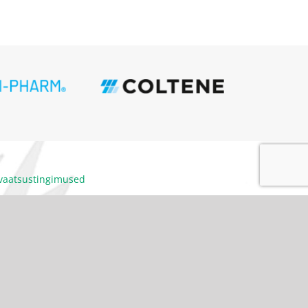
ivaatsustingimused
itumiskoodeks