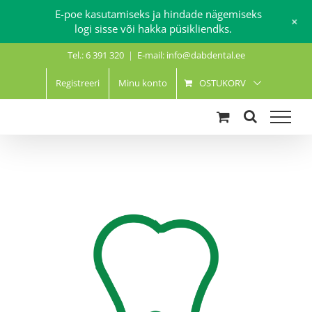
E-poe kasutamiseks ja hindade nägemiseks
+
logi sisse või hakka püsikliendks.
Skip
Tel.: 6 391 320
|
E-mail: info@dabdental.ee
to
content
Registreeri
Minu konto
OSTUKORV