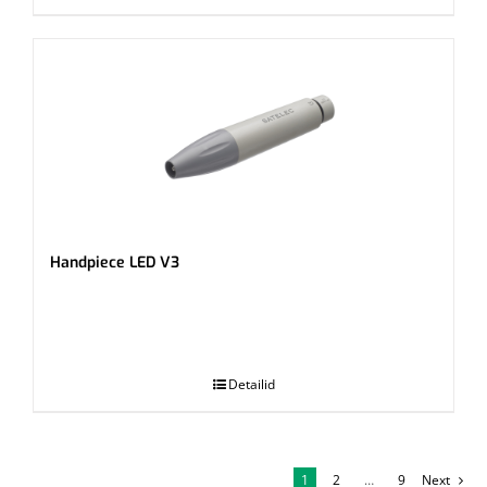
Handpiece LED V3
.
Detailid
1
2
…
9
Next