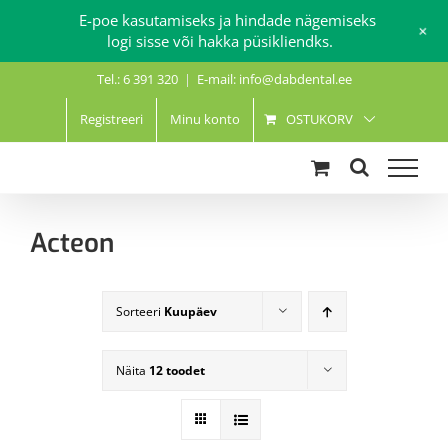
E-poe kasutamiseks ja hindade nägemiseks
+
logi sisse või hakka püsikliendks.
Skip
Tel.: 6 391 320
|
E-mail: info@dabdental.ee
to
content
Registreeri
Minu konto
OSTUKORV
Acteon
Sorteeri
Kuupäev
Näita
12 toodet