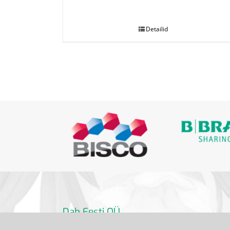
.
Detailid
Dab Eesti OÜ