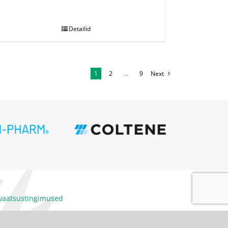
Detailid
1
2
…
9
Next
ivaatsustingimused
itumiskoodeks