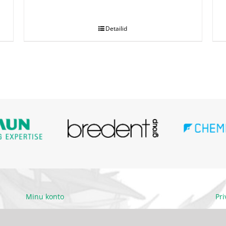
.
.
Detailid
Minu konto
Pr
Ettevõttest
Kä