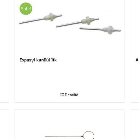
Sale!
Expasyl kanüül 1tk
A
.
.
Detailid