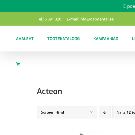
E-poe
Skip
Tel.: 6 391 320
|
E-mail: info@dabdental.ee
to
content
AVALEHT
TOOTEKATALOOG
KAMPAANIAD
U
Acteon
Sorteeri
Hind
Näita
12 t