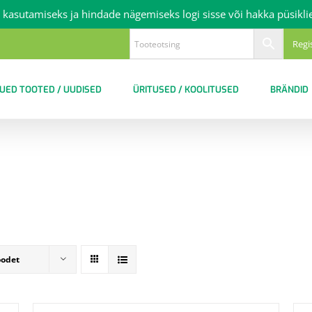
 kasutamiseks ja hindade nägemiseks logi sisse või hakka püsikli
Regi
UED TOOTED / UUDISED
ÜRITUSED / KOOLITUSED
BRÄNDID
oodet