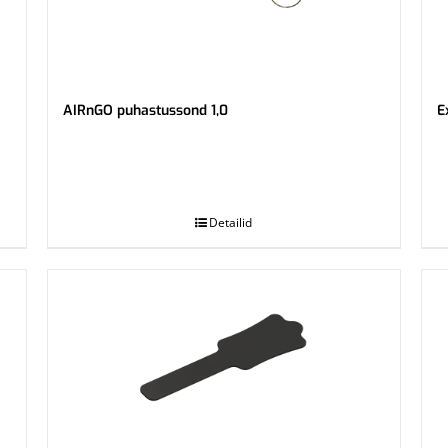
AIRnGO puhastussond 1,0
E
.
.
Detailid